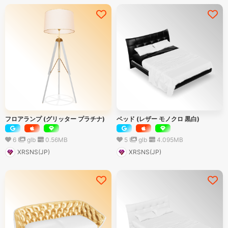
フロアランプ (グリッター プラチナ)
ベッド (レザー モノクロ 黒白)
6
glb
0.56
MB
5
glb
4.095
MB
XRSNS(JP)
XRSNS(JP)