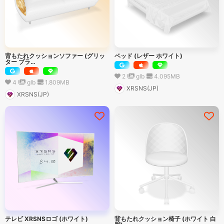
背もたれクッションソファー (グリッ
ベッド (レザー ホワイト)
ター プラ…
2
glb
4.095
MB
4
glb
1.809
MB
XRSNS(JP)
XRSNS(JP)
テレビ XRSNSロゴ (ホワイト)
背もたれクッション椅子 (ホワイト 白