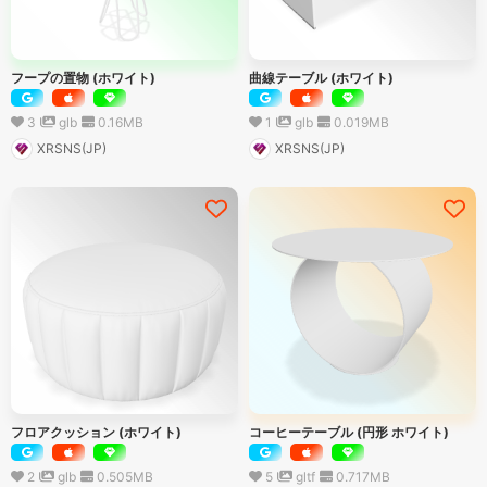
フープの置物 (ホワイト)
曲線テーブル (ホワイト)
3
glb
0.16
MB
1
glb
0.019
MB
XRSNS(JP)
XRSNS(JP)
フロアクッション (ホワイト)
コーヒーテーブル (円形 ホワイト)
2
glb
0.505
MB
5
gltf
0.717
MB