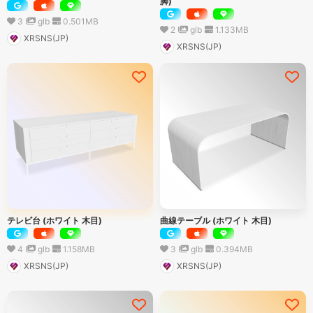
脚)
3
glb
0.501
MB
2
glb
1.133
MB
XRSNS(JP)
XRSNS(JP)
テレビ台 (ホワイト 木目)
曲線テーブル (ホワイト 木目)
4
glb
1.158
MB
3
glb
0.394
MB
XRSNS(JP)
XRSNS(JP)