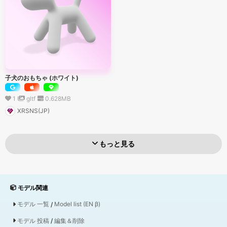
子犬のおもちゃ (ホワイト)
1
gltf
0.628
MB
XRSNS(JP)
もっと見る
モデル関連
モデル 一覧
/
Model list (EN β)
モデル 投稿
/
編集＆削除