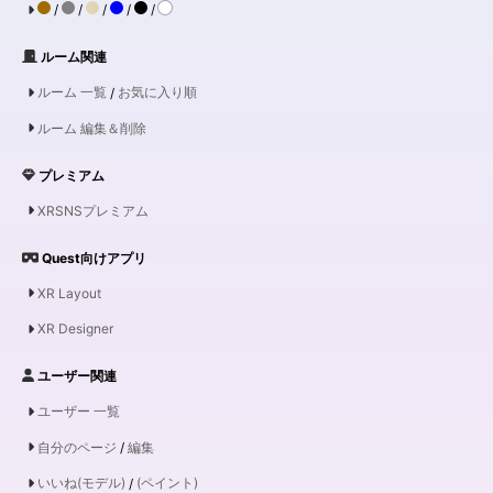
/
/
/
/
/
ルーム関連
ルーム 一覧
/
お気に入り順
ルーム 編集＆削除
プレミアム
XRSNSプレミアム
Quest向けアプリ
XR Layout
XR Designer
ユーザー関連
ユーザー 一覧
自分のページ
/
編集
いいね(モデル)
/
(ペイント)