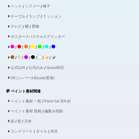
ベッド
/
ソファー
/
椅子
テーブル
/
ランプ
/
クッション
テレビ
/
棚
/
置物
ポスター
/
パステル
/
グリッター
/
/
/
/
/
/
/
/
/
/
/
/
公式以外
/
公式のみ
/
Quest対応
XRコンバータβ(usdz変換)
ペイント素材関連
ペイント素材 一覧
/
Paint list (EN β)
ペイント素材 投稿
/
編集＆削除
床
/
壁
/
天井
コンクリート
/
タイル
/
木目