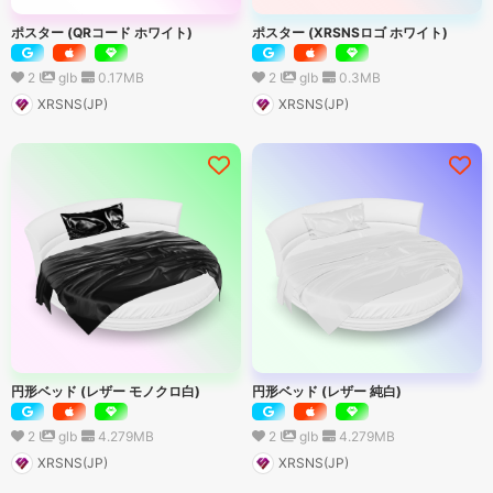
ポスター (QRコード ホワイト)
ポスター (XRSNSロゴ ホワイト)
2
glb
0.17
MB
2
glb
0.3
MB
XRSNS(JP)
XRSNS(JP)
円形ベッド (レザー モノクロ白)
円形ベッド (レザー 純白)
2
glb
4.279
MB
2
glb
4.279
MB
XRSNS(JP)
XRSNS(JP)