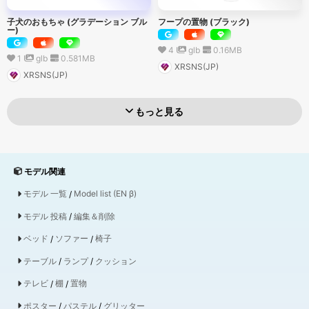
子犬のおもちゃ (グラデーション ブル
フープの置物 (ブラック)
ー)
4
glb
0.16
MB
1
glb
0.581
MB
XRSNS(JP)
XRSNS(JP)
もっと見る
モデル関連
モデル 一覧
/
Model list (EN β)
モデル 投稿
/
編集＆削除
ベッド
/
ソファー
/
椅子
テーブル
/
ランプ
/
クッション
テレビ
/
棚
/
置物
ポスター
/
パステル
/
グリッター