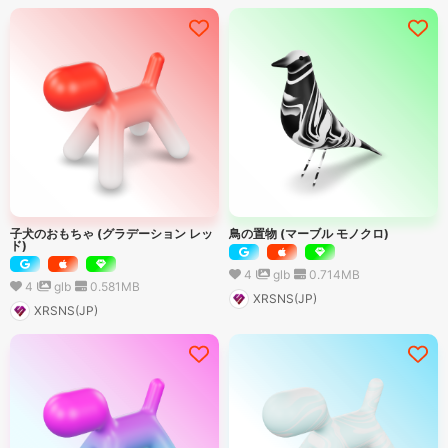
子犬のおもちゃ (グラデーション レッ
鳥の置物 (マーブル モノクロ)
ド)
4
glb
0.714
MB
4
glb
0.581
MB
XRSNS(JP)
XRSNS(JP)