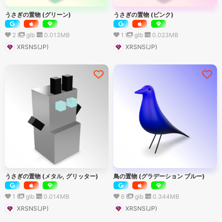
うさぎの置物 (グリーン)
うさぎの置物 (ピンク)
2
glb
0.013
MB
1
glb
0.023
MB
XRSNS(JP)
XRSNS(JP)
うさぎの置物 (メタル, グリッター)
鳥の置物 (グラデーション ブルー)
1
glb
0.014
MB
6
glb
0.344
MB
XRSNS(JP)
XRSNS(JP)