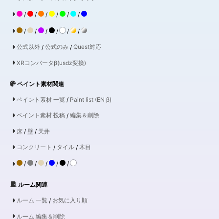
/
/
/
/
/
/
/
/
/
/
/
/
公式以外
/
公式のみ
/
Quest対応
XRコンバータβ(usdz変換)
ペイント素材関連
ペイント素材 一覧
/
Paint list (EN β)
ペイント素材 投稿
/
編集＆削除
床
/
壁
/
天井
コンクリート
/
タイル
/
木目
/
/
/
/
/
ルーム関連
ルーム 一覧
/
お気に入り順
ルーム 編集＆削除