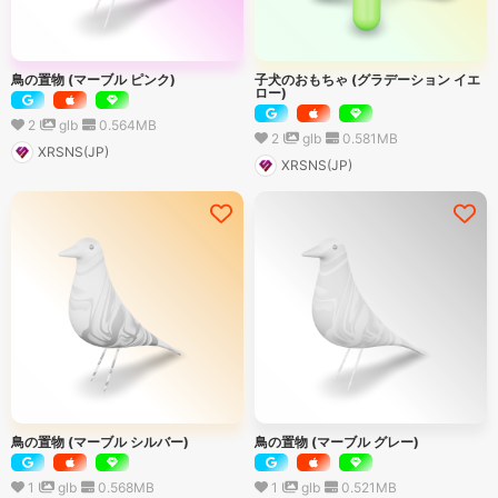
鳥の置物 (マーブル ピンク)
子犬のおもちゃ (グラデーション イエ
ロー)
2
glb
0.564
MB
2
glb
0.581
MB
XRSNS(JP)
XRSNS(JP)
鳥の置物 (マーブル シルバー)
鳥の置物 (マーブル グレー)
1
glb
0.568
MB
1
glb
0.521
MB